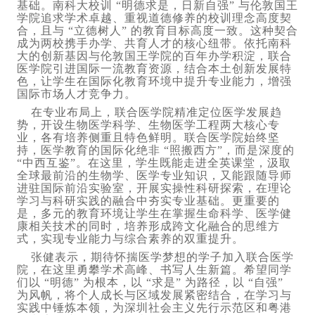
基础。南科大校训 “明德求是，日新自强” 与伦敦国王
学院追求学术卓越、重视道德修养的校训理念高度契
合，且与 “立德树人” 的教育目标高度一致。这种契合
成为两校携手办学、共育人才的核心纽带。依托南科
大的创新基因与伦敦国王学院的百年办学积淀，联合
医学院引进国际一流教育资源，结合本土创新发展特
色，让学生在国际化教育环境中提升专业能力，增强
国际市场人才竞争力。
在专业布局上，联合医学院精准定位医学发展趋
势，开设生物医学科学、生物医学工程两大核心专
业，各有培养侧重且特色鲜明。联合医学院始终坚
持，医学教育的国际化绝非 “照搬西方”，而是深度的
“中西互鉴”。在这里，学生既能走进全英课堂，汲取
全球最前沿的生物学、医学专业知识，又能跟随导师
进驻国际前沿实验室，开展实操性科研探索，在理论
学习与科研实践的融合中夯实专业基础。更重要的
是，多元的教育环境让学生在掌握生命科学、医学健
康相关技术的同时，培养形成跨文化融合的思维方
式，实现专业能力与综合素养的双重提升。
张健表示，期待怀揣医学梦想的学子加入联合医学
院，在这里勇攀学术高峰、书写人生新篇。希望同学
们以 “明德” 为根本，以 “求是” 为路径，以 “自强”
为风帆，将个人成长与区域发展紧密结合，在学习与
实践中锤炼本领，为深圳社会主义先行示范区和粤港